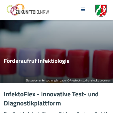
Förderaufruf Infektiologie
Blutprobenuntersuchung im Labor ©Prostock-studio - stock.adobe.com
InfektoFlex - innovative Test- und
Diagnostikplattform