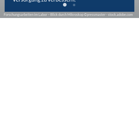
Forschungsarbeiten im Labor – Blick durch Mikroskop ©pressmaster - stock.adobe.com
Wissenswertes
Bund stärkt
Biotechnologieforschung -
Förderprogramme des BMFTR
Für Start-
ups: Vollausgestattete Labore
am BioCampus Cologne